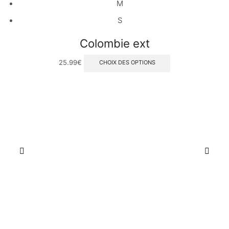
M
S
Colombie ext
25.99
€
CHOIX DES OPTIONS
Vu